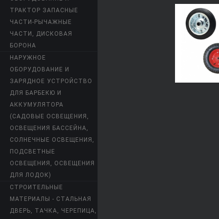
ТРАКТОР ЗАПАСНЫЕ
ЧАСТИ-РЫЧАЖНЫЕ
ЧАСТИ, ДИСКОВАЯ
БОРОНА
НАРУЖНОЕ
ОБОРУДОВАНИЕ И
ЗАРЯДНОЕ УСТРОЙСТВО
ДЛЯ БАРБЕКЮ И
АККУМУЛЯТОРА
(САДОВЫЕ ОСВЕЩЕНИЯ,
ОСВЕЩЕНИЯ БАССЕЙНА,
СОЛНЕЧНЫЕ ОСВЕЩЕНИЯ,
ПОДСВЕТНЫЕ
ОСВЕЩЕНИЯ, ОСВЕЩЕНИЯ
ДЛЯ ЛОДОК)
СТРОИТЕЛЬНЫЕ
МАТЕРИАЛЫ - СТАЛЬНАЯ
ДВЕРЬ, ТАЧКА, ЧЕРЕПИЦА,